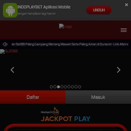
×
INDOPLAYBET Aplikasi Mobile
UNDUH
Jangan tampilkan lagi hari ini
uk Bermain Slot88 Paling Gampang Menang Maxwin Serta Paling Aman di Dunia Ini - Link Alterna
Daftar
Masuk
JACKPOT
PLAY