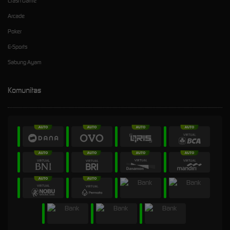
Crash Game
Arcade
Poker
E-Sports
Sabung Ayam
Komunitas