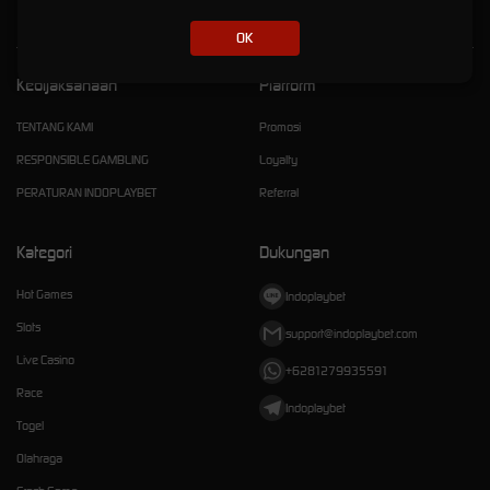
OK
Kebijaksanaan
Platform
TENTANG KAMI
Promosi
RESPONSIBLE GAMBLING
Loyalty
PERATURAN INDOPLAYBET
Referral
Kategori
Dukungan
Hot Games
Indoplaybet
Slots
support@indoplaybet.com
Live Casino
+6281279935591
Race
Indoplaybet
Togel
Olahraga