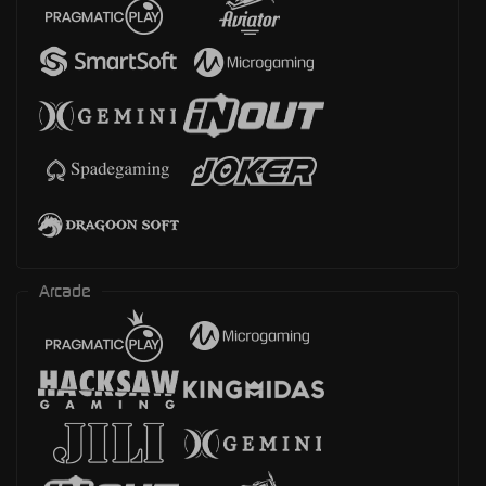
Arcade