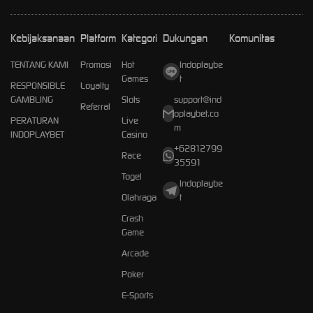
Kebijaksanaan
Platform
Kategori
Dukungan
Komunitas
TENTANG KAMI
Promosi
Hot
Indoplaybe
Games
t
RESPONSIBLE
Loyalty
GAMBLING
Slots
support@ind
Referral
oplaybet.co
PERATURAN
Live
m
INDOPLAYBET
Casino
+62812799
Race
35591
Togel
Indoplaybe
Olahraga
t
Crash
Game
Arcade
Poker
E-Sports