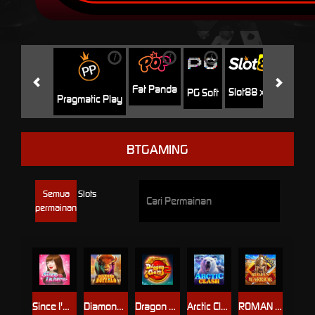
i
i
i
i
i
Facha
Fat Panda
Slot88 x PP
PG Soft
Pragmatic Play
BTGAMING
Semua
Slots
permainan
Since I'm here
Diamond buffalo
Dragon Gem2
Arctic Clash
ROMAN WARRIOR