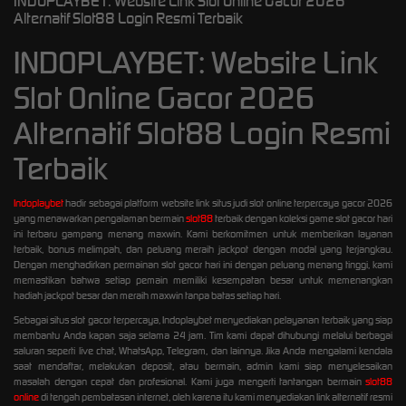
INDOPLAYBET: Website Link Slot Online Gacor 2026
Alternatif Slot88 Login Resmi Terbaik
INDOPLAYBET: Website Link
Slot Online Gacor 2026
Alternatif Slot88 Login Resmi
Terbaik
Indoplaybet
hadir sebagai platform website link situs judi slot online terpercaya gacor 2026
yang menawarkan pengalaman bermain
slot88
terbaik dengan koleksi game slot gacor hari
ini terbaru gampang menang maxwin. Kami berkomitmen untuk memberikan layanan
terbaik, bonus melimpah, dan peluang meraih jackpot dengan modal yang terjangkau.
Dengan menghadirkan permainan slot gacor hari ini dengan peluang menang tinggi, kami
memastikan bahwa setiap pemain memiliki kesempatan besar untuk memenangkan
hadiah jackpot besar dan meraih maxwin tanpa batas setiap hari.
Sebagai situs slot gacor terpercaya, Indoplaybet menyediakan pelayanan terbaik yang siap
membantu Anda kapan saja selama 24 jam. Tim kami dapat dihubungi melalui berbagai
saluran seperti live chat, WhatsApp, Telegram, dan lainnya. Jika Anda mengalami kendala
saat mendaftar, melakukan deposit, atau bermain, admin kami siap menyelesaikan
masalah dengan cepat dan profesional. Kami juga mengerti tantangan bermain
slot88
online
di tengah pembatasan internet, oleh karena itu kami menyediakan link alternatif resmi