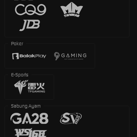
Poker
E-Sports
Sabung Ayam