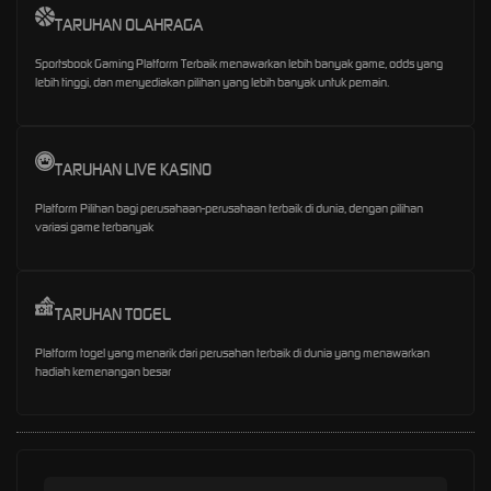
TARUHAN OLAHRAGA
Sportsbook Gaming Platform Terbaik menawarkan lebih banyak game, odds yang
lebih tinggi, dan menyediakan pilihan yang lebih banyak untuk pemain.
TARUHAN LIVE KASINO
Platform Pilihan bagi perusahaan-perusahaan terbaik di dunia, dengan pilihan
variasi game terbanyak
TARUHAN TOGEL
Platform togel yang menarik dari perusahan terbaik di dunia yang menawarkan
hadiah kemenangan besar