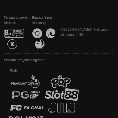
Tanggung Jawab
Browser Yang
Bermain
Didukung
©2026 INDOPLAYBET. Hak cipta
dilindungi | 18+
Platform Penyedia Layanan
Slots